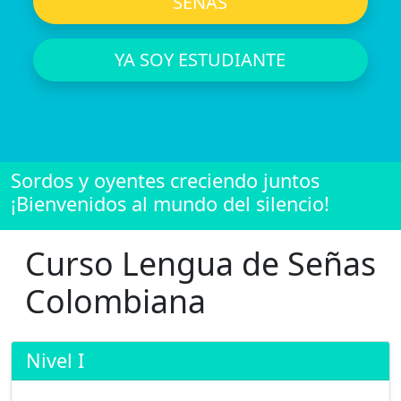
SEÑAS
YA SOY ESTUDIANTE
Sordos y oyentes creciendo juntos
¡Bienvenidos al mundo del silencio!
Curso Lengua de Señas
Colombiana
Nivel I